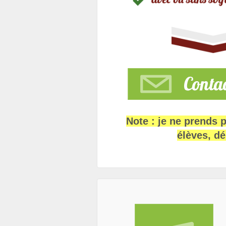
Note : je ne prends 
élèves, dé